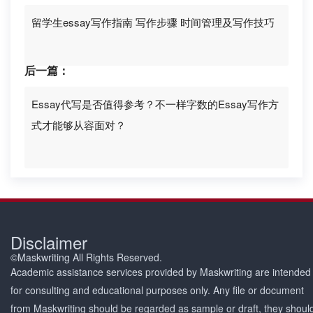
留学生essay写作指南 写作步骤 时间管理及写作技巧
后一篇：
Essay代写是否值得参考？不一样字数的Essay写作方
式才能够从容面对？
Disclaimer
©Maskwriting All Rights Reserved.
Academic assistance services provided by Maskwriting are intended
for consulting and educational purposes only. Any file or document
from Maskwriting should be regarded as sample or draft, they shoul