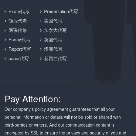
Exam代考
Presentation代写
Quiz代考
美国代写
网课代修
加拿大代写
Essay代写
英国代写
Report代写
澳洲代写
paper代写
新西兰代写
Pay Attention:
Our company’s policy agreement guarantees that all your
personal information or details will not be sold or shared with
third-parties or writers. And our communication content is
encrypted by SSL to ensure the privacy and security of you and