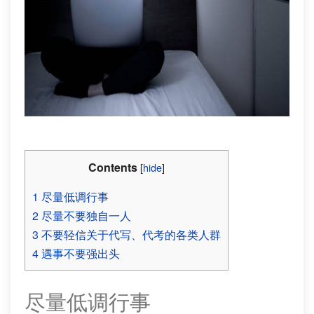
Contents
[
hide
]
1
尽量低调行事
2
尽量不要独自一人
3
不要轻信关于代写、代考的各类人群
4
遇事不要强出头
尽量低调行事