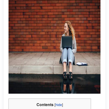
Contents
[
hide
]