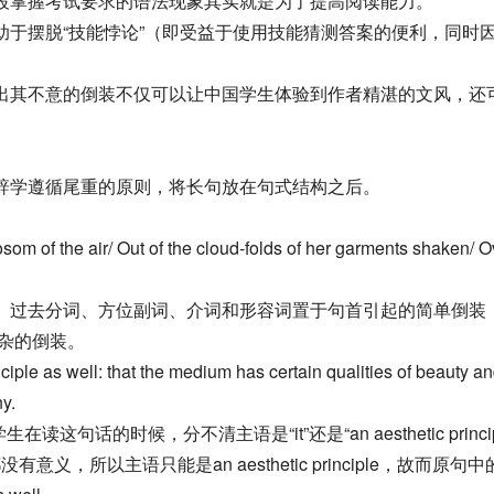
段掌握考试要求的语法现象其实就是为了提高阅读能力。
助于摆脱“技能悖论”（即受益于使用技能猜测答案的便利，同时
。
出其不意的倒装不仅可以让中国学生体验到作者精湛的文风，还
辞学遵循尾重的原则，将长句放在句式结构之后。
air/ Out of the cloud-folds of her garments shaken/ Ove
、过去分词、方位副词、介词和形容词置于句首引起的简单倒装
杂的倒装。
ple as well: that the medium has certain qualities of beauty a
ny.
多学生在读这句话的时候，分不清主语是“it”还是“an aesthetic p
能是an aesthetic principle，故而原句中的Implicit in it