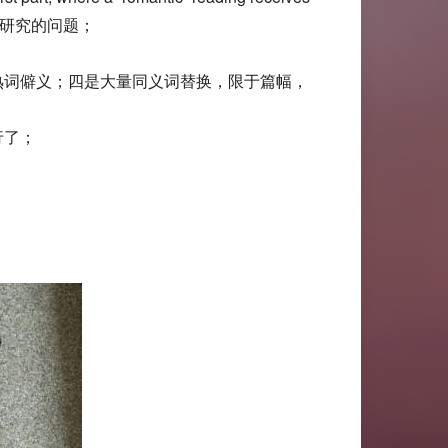
得仔细研究的问题；
完全懵掉；三是熟词僻义；四是大量同义词替换，限于篇幅，
不行了；