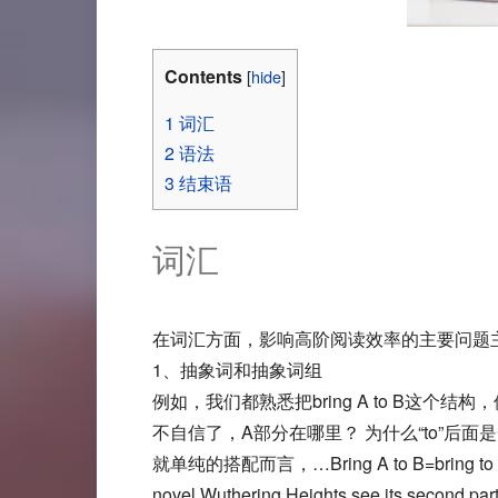
Contents
[
hide
]
1
词汇
2
语法
3
结束语
词汇
在词汇方面，影响高阶阅读效率的主要问题
1、抽象词和抽象词组
例如，我们都熟悉把bring A to B这个结构，但是当我
不自信了，A部分在哪里？ 为什么“to”后
就单纯的搭配而言，…Bring A to B=bring
novel Wuthering Heights see its second part a