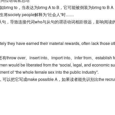
长同位语或者总结
to，当表达为bring A to B，它可能被倒装为bring to B A，即使读
ciety people解释为“社会人”时……
从句，导致连接代词who与从句的谓语动词相距很远，影响阅读
ely they have earned their material rewards, often lack those oth
insert into、import into、infer from、establish fo
en would be liberated from the “social, legal, and economic sub
ent of “the whole female sex into the public industry”.
，可以把它写成make possible A，如果读者能先识别出the re