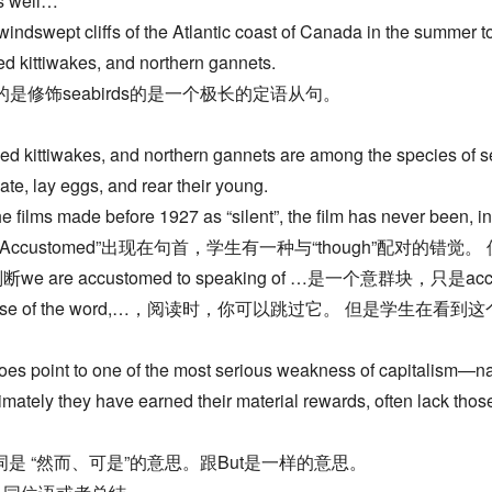
 as well…
indswept cliffs of the Atlantic coast of Canada in the summer to
ed kittiwakes, and northern gannets.
修饰seabirds的是一个极长的定语从句。
ed kittiwakes, and northern gannets are among the species of sea
te, lay eggs, and rear their young.
films made before 1927 as “silent”, the film has never been, in t
Accustomed”出现在句首，学生有一种与“though”配对的错觉。
 are accustomed to speaking of …是一个意群块，只
l sense of the word,…，阅读时，你可以跳过它。 但是
oes point to one of the most serious weakness of capitalism—nam
mately they have earned their material rewards, often lack those 
词是 “然而、可是”的意思。跟But是一样的意思。