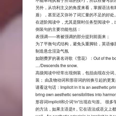
不能单纯执着于所谓的技巧，所以在备考阶
另外，从功利主义的角度来看，掌握语法有
盾），甚至还又弥补了词汇量的不足的好处
在进阶阅读中，尤其是限时任务型阅读中，
倒装句的主要功能包括：
表强调——将被强调的部分提到前面来；
为了平衡句式结构，避免头重脚轻，英语修
制造悬念渲染气氛
如朗费罗的著名诗歌《雪花》：Out of the bosom of the 
…/Descends the snow.
高级阅读中经常出现倒装，包括由现在分词
装； 由及物动词和形容词的转换引起的更复
请看这句话：Implicit in it is an aesthetic princi
bring own aesthetic sensibilities into harmo
形容词implicit和介词“in”出现在句首。 很
的方法，如果主语是it，它在语法或语义上都没有意义，所以主语只