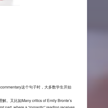
genial commentary这个句子时，大多数学生开始
ny critics of Emily Bronte’s
rst part, where a “romantic” reading receives