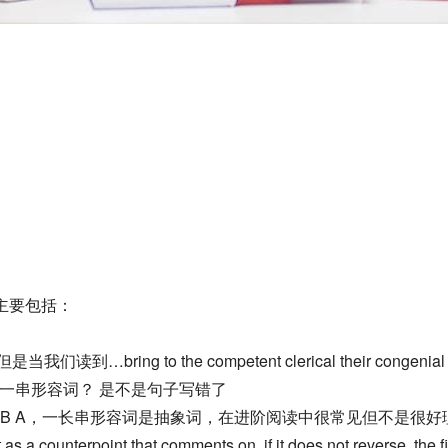
主要包括：
们读到…bring to the competent clerical their con
面是一串形容词？ 是不是句子写错了
 to B A，一长串形容词是抽象词，在进阶阅读中很常见但不是很好理解。又比如Ma
s a counterpoint that comments on, if it does not reverse, the fi