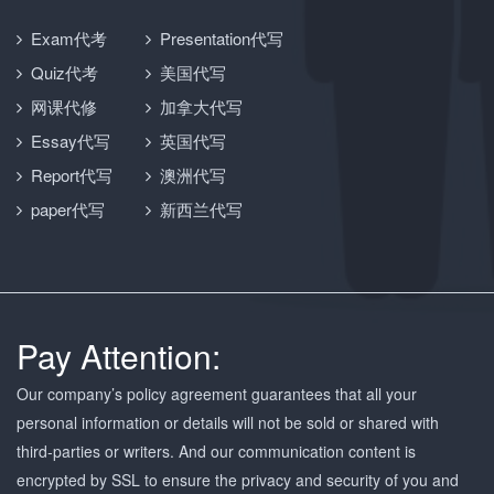
Exam代考
Presentation代写
Quiz代考
美国代写
网课代修
加拿大代写
Essay代写
英国代写
Report代写
澳洲代写
paper代写
新西兰代写
Pay Attention:
Our company’s policy agreement guarantees that all your
personal information or details will not be sold or shared with
third-parties or writers. And our communication content is
encrypted by SSL to ensure the privacy and security of you and