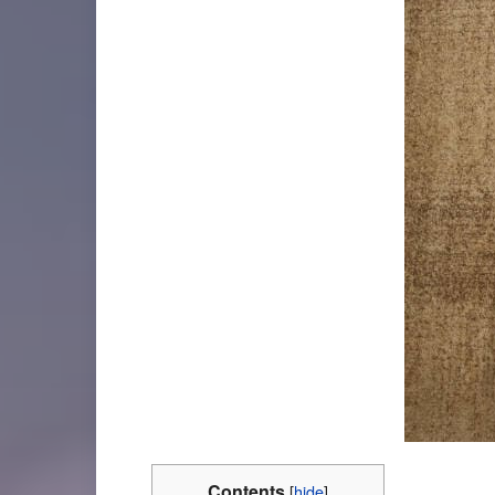
Contents
[
hide
]