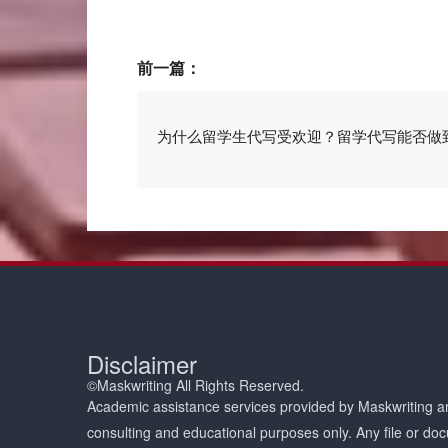
前一篇：
为什么留学生代写受欢迎？留学代写能否做
Disclaimer
©Maskwriting All Rights Reserved.
Academic assistance services provided by Maskwriting ar
consulting and educational purposes only. Any file or d